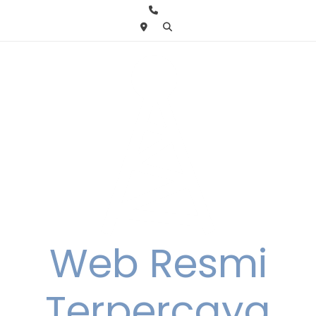
Skip
to
content
Web Resmi
Terpercaya