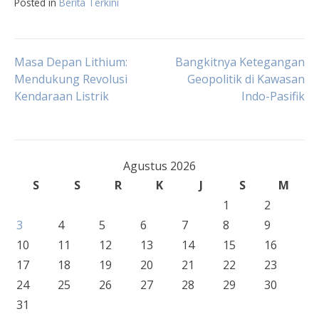
Posted in
Berita Terkini
Navigasi
Masa Depan Lithium:
Bangkitnya Ketegangan
Mendukung Revolusi
Geopolitik di Kawasan
Kendaraan Listrik
Indo-Pasifik
pos
Agustus 2026
S
S
R
K
J
S
M
1
2
3
4
5
6
7
8
9
10
11
12
13
14
15
16
17
18
19
20
21
22
23
24
25
26
27
28
29
30
31