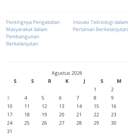
Navigasi
Pentingnya Pengabdian
Inovasi Teknologi dalam
Masyarakat dalam
Pertanian Berkelanjutan
Pembangunan
pos
Berkelanjutan
Agustus 2026
S
S
R
K
J
S
M
1
2
3
4
5
6
7
8
9
10
11
12
13
14
15
16
17
18
19
20
21
22
23
24
25
26
27
28
29
30
31