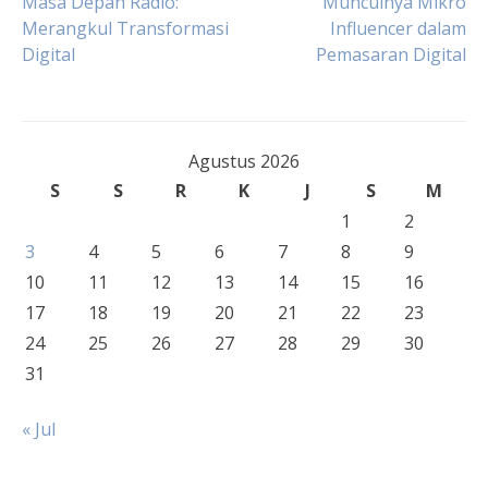
Navigasi
Masa Depan Radio:
Munculnya Mikro
Merangkul Transformasi
Influencer dalam
Digital
Pemasaran Digital
pos
Agustus 2026
S
S
R
K
J
S
M
1
2
3
4
5
6
7
8
9
10
11
12
13
14
15
16
17
18
19
20
21
22
23
24
25
26
27
28
29
30
31
« Jul