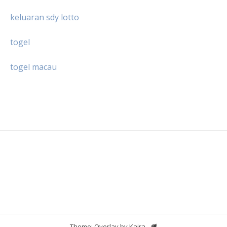
keluaran sdy lotto
togel
togel macau
Theme: Overlay by
Kaira
.