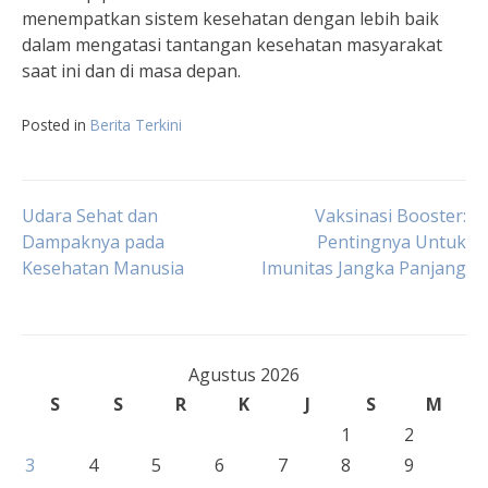
menempatkan sistem kesehatan dengan lebih baik
dalam mengatasi tantangan kesehatan masyarakat
saat ini dan di masa depan.
Posted in
Berita Terkini
Navigasi
Udara Sehat dan
Vaksinasi Booster:
Dampaknya pada
Pentingnya Untuk
Kesehatan Manusia
Imunitas Jangka Panjang
pos
Agustus 2026
S
S
R
K
J
S
M
1
2
3
4
5
6
7
8
9