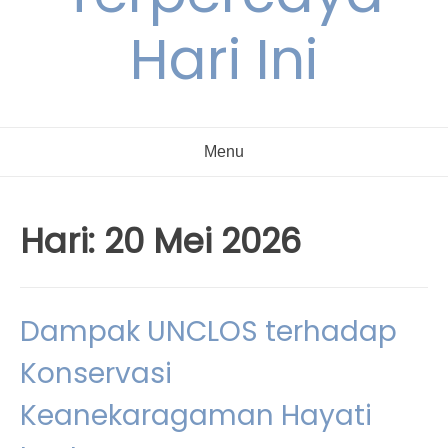
Hari Ini
Menu
Hari:
20 Mei 2026
Dampak UNCLOS terhadap
Konservasi
Keanekaragaman Hayati