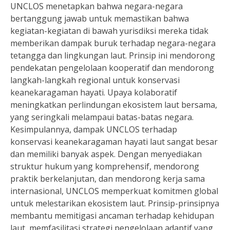
UNCLOS menetapkan bahwa negara-negara
bertanggung jawab untuk memastikan bahwa
kegiatan-kegiatan di bawah yurisdiksi mereka tidak
memberikan dampak buruk terhadap negara-negara
tetangga dan lingkungan laut. Prinsip ini mendorong
pendekatan pengelolaan kooperatif dan mendorong
langkah-langkah regional untuk konservasi
keanekaragaman hayati. Upaya kolaboratif
meningkatkan perlindungan ekosistem laut bersama,
yang seringkali melampaui batas-batas negara.
Kesimpulannya, dampak UNCLOS terhadap
konservasi keanekaragaman hayati laut sangat besar
dan memiliki banyak aspek. Dengan menyediakan
struktur hukum yang komprehensif, mendorong
praktik berkelanjutan, dan mendorong kerja sama
internasional, UNCLOS memperkuat komitmen global
untuk melestarikan ekosistem laut. Prinsip-prinsipnya
membantu memitigasi ancaman terhadap kehidupan
laut, memfasilitasi strategi pengelolaan adaptif yang